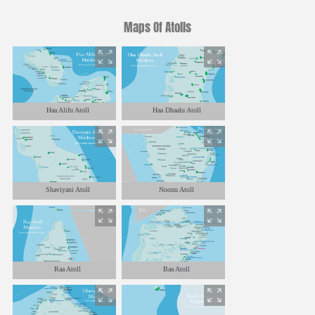
Maps Of Atolls
Haa Alifu Atoll
Haa Dhaalu Atoll
Shaviyani Atoll
Noonu Atoll
Raa Atoll
Baa Atoll