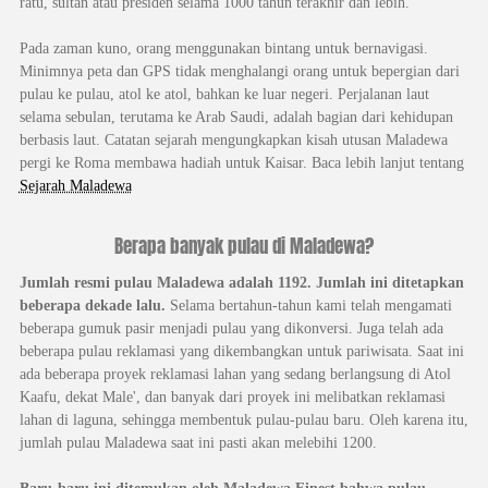
ratu, sultan atau presiden selama 1000 tahun terakhir dan lebih.
Pada zaman kuno, orang menggunakan bintang untuk bernavigasi.
Minimnya peta dan GPS tidak menghalangi orang untuk bepergian dari
pulau ke pulau, atol ke atol, bahkan ke luar negeri. Perjalanan laut
selama sebulan, terutama ke Arab Saudi, adalah bagian dari kehidupan
berbasis laut. Catatan sejarah mengungkapkan kisah utusan Maladewa
pergi ke Roma membawa hadiah untuk Kaisar. Baca lebih lanjut tentang
Sejarah Maladewa
Berapa banyak pulau di Maladewa?
Jumlah resmi pulau Maladewa adalah 1192. Jumlah ini ditetapkan
beberapa dekade lalu.
Selama bertahun-tahun kami telah mengamati
beberapa gumuk pasir menjadi pulau yang dikonversi. Juga telah ada
beberapa pulau reklamasi yang dikembangkan untuk pariwisata. Saat ini
ada beberapa proyek reklamasi lahan yang sedang berlangsung di Atol
Kaafu, dekat Male', dan banyak dari proyek ini melibatkan reklamasi
lahan di laguna, sehingga membentuk pulau-pulau baru. Oleh karena itu,
jumlah pulau Maladewa saat ini pasti akan melebihi 1200.