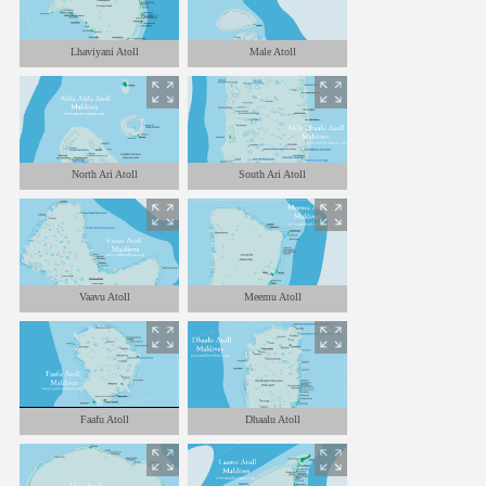
Lhaviyani Atoll
Male Atoll
North Ari Atoll
South Ari Atoll
Vaavu Atoll
Meemu Atoll
Faafu Atoll
Dhaalu Atoll