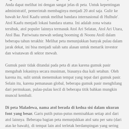
Anda dapat melihat ini dengan sangat jelas di peta. Untuk kepentingan
administratif, pemerintah membaginya menjadi 20 atol saja. Gulir ke
bawah ke Atol Kaafu untuk melihat bandara internasional di Hulhule'.
Atol Kaafu menjadi lokasi bandara utama. Ini adalah zona wisata
tersibuk, atol populer lainnya termasuk Atol Ari Selatan, Atol Ari Utara,
Atol Baa. Pariwisata mewah sedang booming di Noonu Atoll dalam
beberapa tahun terakhir. Melihat peta menunjukkan banyak pulau dalam
jarak dekat, ini bisa menjadi salah satu alasan untuk menarik investor
dan wisatawan di sektor mewah.
Gumuk pasir tidak ditandai pada peta di atas karena gumuk pasir
mengubah lokasinya secara musiman, biasanya dua kali setahun. Oleh
karena itu, sulit untuk menemukan tempat yang tepat dari gumuk pasir.
Selain itu, karena pemanasan global, beberapa gumuk pasir menghilang
dari permukaan, pulau-pulau kecil di beberapa titik bahkan mungkin
muncul kembali.
Di peta Maladewa, nama atol berada di kedua sisi dalam ukuran
font yang besar.
Garis putih putus-putus memisahkan setiap atol dari
atol lainnya. Beberapa bagian peta menunjukkan atol satu per satu (dari
atas ke bawah), di tempat lain atol terletak berdampingan yang sering