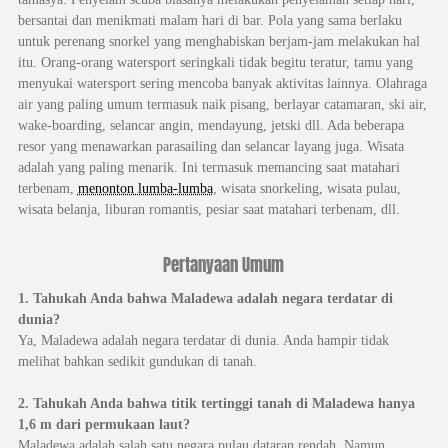
bersantai dan menikmati malam hari di bar. Pola yang sama berlaku
untuk perenang snorkel yang menghabiskan berjam-jam melakukan hal
itu. Orang-orang watersport seringkali tidak begitu teratur, tamu yang
menyukai watersport sering mencoba banyak aktivitas lainnya. Olahraga
air yang paling umum termasuk naik pisang, berlayar catamaran, ski air,
wake-boarding, selancar angin, mendayung, jetski dll. Ada beberapa
resor yang menawarkan parasailing dan selancar layang juga. Wisata
adalah yang paling menarik. Ini termasuk memancing saat matahari
terbenam,
menonton lumba-lumba
, wisata snorkeling, wisata pulau,
wisata belanja, liburan romantis, pesiar saat matahari terbenam, dll.
Pertanyaan Umum
1. Tahukah Anda bahwa Maladewa adalah negara terdatar di
dunia?
Ya, Maladewa adalah negara terdatar di dunia. Anda hampir tidak
melihat bahkan sedikit gundukan di tanah.
2. Tahukah Anda bahwa titik tertinggi tanah di Maladewa hanya
1,6 m dari permukaan laut?
Maladewa adalah salah satu negara pulau dataran rendah. Namun,