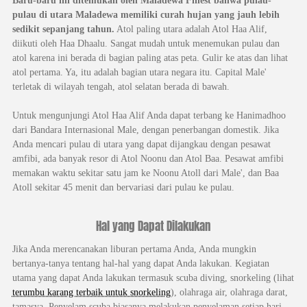
Baru-baru ini ditemukan oleh Maladewa Finest bahwa pulau-
pulau di utara Maladewa memiliki curah hujan yang jauh lebih
sedikit sepanjang tahun.
Atol paling utara adalah Atol Haa Alif,
diikuti oleh Haa Dhaalu. Sangat mudah untuk menemukan pulau dan
atol karena ini berada di bagian paling atas peta. Gulir ke atas dan lihat
atol pertama. Ya, itu adalah bagian utara negara itu. Capital Male'
terletak di wilayah tengah, atol selatan berada di bawah.
Untuk mengunjungi Atol Haa Alif Anda dapat terbang ke Hanimadhoo
dari Bandara Internasional Male, dengan penerbangan domestik. Jika
Anda mencari pulau di utara yang dapat dijangkau dengan pesawat
amfibi, ada banyak resor di Atol Noonu dan Atol Baa. Pesawat amfibi
memakan waktu sekitar satu jam ke Noonu Atoll dari Male', dan Baa
Atoll sekitar 45 menit dan bervariasi dari pulau ke pulau.
Hal yang Dapat Dilakukan
Jika Anda merencanakan liburan pertama Anda, Anda mungkin
bertanya-tanya tentang hal-hal yang dapat Anda lakukan. Kegiatan
utama yang dapat Anda lakukan termasuk scuba diving, snorkeling (lihat
terumbu karang terbaik untuk snorkeling
), olahraga air, olahraga darat,
tamasya. Penyelam scuba biasanya melakukan penyelaman setiap hari,