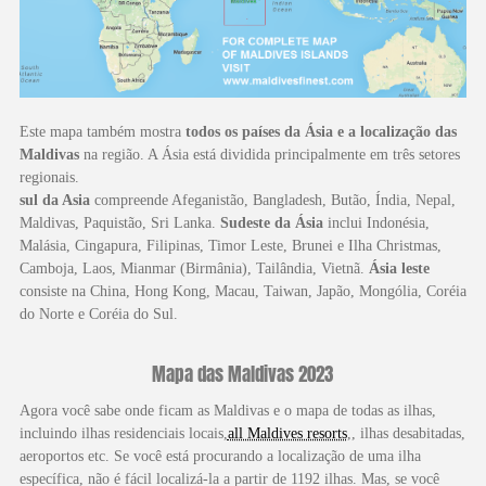
Este mapa também mostra
todos os países da Ásia e a localização das
Maldivas
na região. A Ásia está dividida principalmente em três setores
regionais.
sul da Asia
compreende Afeganistão, Bangladesh, Butão, Índia, Nepal,
Maldivas, Paquistão, Sri Lanka.
Sudeste da Ásia
inclui Indonésia,
Malásia, Cingapura, Filipinas, Timor Leste, Brunei e Ilha Christmas,
Camboja, Laos, Mianmar (Birmânia), Tailândia, Vietnã.
Ásia leste
consiste na China, Hong Kong, Macau, Taiwan, Japão, Mongólia, Coréia
do Norte e Coréia do Sul.
Mapa das Maldivas 2023
Agora você sabe onde ficam as Maldivas e o mapa de todas as ilhas,
incluindo ilhas residenciais locais,
all Maldives resorts
,, ilhas desabitadas,
aeroportos etc. Se você está procurando a localização de uma ilha
específica, não é fácil localizá-la a partir de 1192 ilhas. Mas, se você