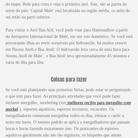
do mapa. Role para cima e veja o primeiro atol. Sim, são as partes do
norte do país. Capital Male’ está localizada na região média, os atóis do
sul estão na parte inferior.
Para visitar o Atol Haa Alif, você pode voar para Hanimadhoo a partir
do Aeroporto Internacional de Malé, em um voo doméstico. Se você está
procurando ilhas ao norte acessíveis por hidroavião, há muitos resorts
em Noonu Atoll e Baa Atoll. O hidroavião leva cerca de uma hora para
Noonu Atoll de Male’, e Baa Atoll leva aproximadamente 45 minutos e
varia de ilha para ilha.
Coisas para fazer
Se você está planejando suas primeiras férias, pode estar se perguntando
o que tem para fazer. As principais atividades que você pode fazer
incluem mergulho, snorkeling (ver
melhores recifes para mergulho com
snorkel
), esportes aquáticos, esportes terrestres, excursões. Os
mergulhadores costumam mergulhar todos os dias, relaxar e curtir a
noite em bares. O mesmo padrão se aplica a mergulhadores que passam
horas e horas fazendo exatamente isso. Os praticantes de esportes
aquáticos geralmente não são tão regulares, os hóspedes que amam