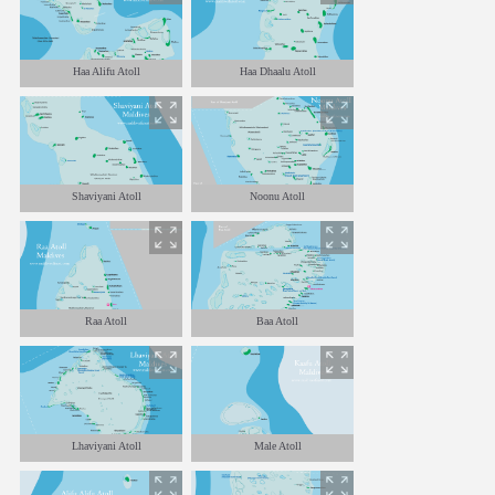
Haa Alifu Atoll
Haa Dhaalu Atoll
Shaviyani Atoll
Noonu Atoll
Raa Atoll
Baa Atoll
Lhaviyani Atoll
Male Atoll