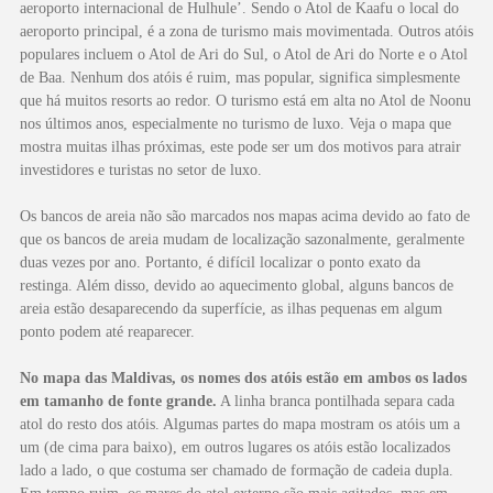
aeroporto internacional de Hulhule’. Sendo o Atol de Kaafu o local do
aeroporto principal, é a zona de turismo mais movimentada. Outros atóis
populares incluem o Atol de Ari do Sul, o Atol de Ari do Norte e o Atol
de Baa. Nenhum dos atóis é ruim, mas popular, significa simplesmente
que há muitos resorts ao redor. O turismo está em alta no Atol de Noonu
nos últimos anos, especialmente no turismo de luxo. Veja o mapa que
mostra muitas ilhas próximas, este pode ser um dos motivos para atrair
investidores e turistas no setor de luxo.
Os bancos de areia não são marcados nos mapas acima devido ao fato de
que os bancos de areia mudam de localização sazonalmente, geralmente
duas vezes por ano. Portanto, é difícil localizar o ponto exato da
restinga. Além disso, devido ao aquecimento global, alguns bancos de
areia estão desaparecendo da superfície, as ilhas pequenas em algum
ponto podem até reaparecer.
No mapa das Maldivas, os nomes dos atóis estão em ambos os lados
em tamanho de fonte grande.
A linha branca pontilhada separa cada
atol do resto dos atóis. Algumas partes do mapa mostram os atóis um a
um (de cima para baixo), em outros lugares os atóis estão localizados
lado a lado, o que costuma ser chamado de formação de cadeia dupla.
Em tempo ruim, os mares do atol externo são mais agitados, mas em