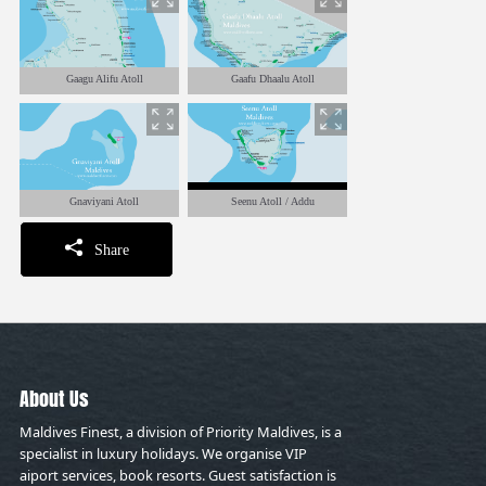
Gaagu Alifu Atoll
Gaafu Dhaalu Atoll
Gnaviyani Atoll
Seenu Atoll / Addu
Share
About Us
Maldives Finest, a division of Priority Maldives, is a
specialist in luxury holidays. We organise VIP
aiport services, book resorts. Guest satisfaction is