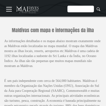
STRONA
Maldivas com mapa e informações da ilha
As informações detalhadas e os mapas abaixo mostram exatamente onde
as Maldivas estão localizadas no mapa mundial. O mapa das Maldivas
mostra as ilhas locais, resorts, aeroportos etc.Maldivas é uma cadeia de
1192 ilhas localizadas a sudoeste do Sri Lanka e da Índia, no Oceano
NAJLEPSZE
Índico. As ilhas são tão pequenas que muitos mapas mundiais não
OŚRODKI
mostram as Maldivas.
É um país independente com cerca de 564,000 habitantes. Maldivas é
membro da Organização das Nações Unidas (ONU), Associação do Sul
da Ásia para Cooperação Regional (SAARC), Commonwealth e muitas
outras organizações internacionais. As principais atividades econômicas
são turismo, pesca, construção. A economia é baseada principalmente na
moeda estrangeira gerada através do turismo, 99% dos bens domésticos