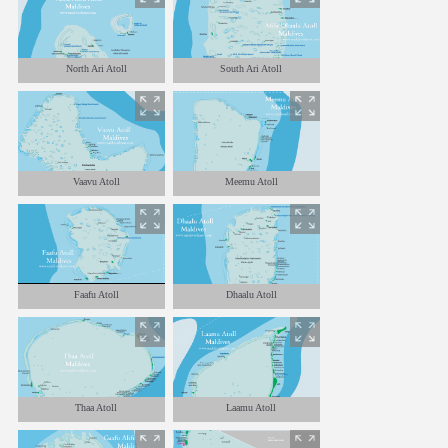
North Ari Atoll
South Ari Atoll
Vaavu Atoll
Meemu Atoll
Faafu Atoll
Dhaalu Atoll
Thaa Atoll
Laamu Atoll