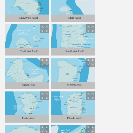
Lhaviyani Atoll
Male Atoll
North Ari Atoll
South Ari Atoll
Vaavu Atoll
Meemu Atoll
Faafu Atoll
Dhaalu Atoll