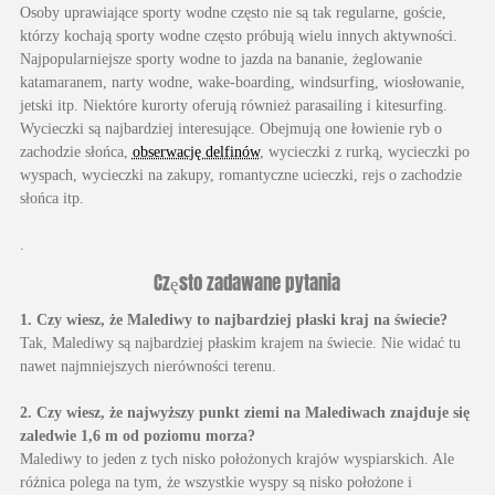
Osoby uprawiające sporty wodne często nie są tak regularne, goście,
którzy kochają sporty wodne często próbują wielu innych aktywności.
Najpopularniejsze sporty wodne to jazda na bananie, żeglowanie
katamaranem, narty wodne, wake-boarding, windsurfing, wiosłowanie,
jetski itp. Niektóre kurorty oferują również parasailing i kitesurfing.
Wycieczki są najbardziej interesujące. Obejmują one łowienie ryb o
zachodzie słońca,
obserwację delfinów
, wycieczki z rurką, wycieczki po
wyspach, wycieczki na zakupy, romantyczne ucieczki, rejs o zachodzie
słońca itp.
.
Często zadawane pytania
1. Czy wiesz, że Malediwy to najbardziej płaski kraj na świecie?
Tak, Malediwy są najbardziej płaskim krajem na świecie. Nie widać tu
nawet najmniejszych nierówności terenu.
2. Czy wiesz, że najwyższy punkt ziemi na Malediwach znajduje się
zaledwie 1,6 m od poziomu morza?
Malediwy to jeden z tych nisko położonych krajów wyspiarskich. Ale
różnica polega na tym, że wszystkie wyspy są nisko położone i