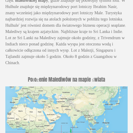
część
małdiwskiej mapy
, gdzie znajduje się podwójny symbol lotu. W
Hulhule znajduje się międzynarodowy port lotniczy Ibrahim Nasir,
znany wcześniej jako międzynarodowy port lotniczy Male. Turystyka
najbardziej rozwija się na atolach położonych w pobliżu tego lotniska.
Hulhule' jest również domem dla światowego biznesu operacji seaplane.
Malediwy są krajem azjatyckim. Najbliższe kraje to Sri Lanka i Indie.
Lot ze Sri Lanki na Malediwy zajmuje około godziny, z Trivendrum w
Indiach nieco ponad godzinę. Każda wyspa jest otoczona wodą i
całkowicie odłączona od innych wysp. Lot z Malezji, Singapuru i
Tajlandii zajmuje około 5 godzin. Około 8 godzin z Guangzhou w
Chinach.
Położenie Malediwów na mapie świata