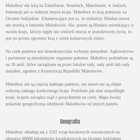
Malediwy nie leżą na Zanzibarze, Seszelach, Mauritiusie, w Indiach,
Indonezji ani w żadnym innym kraju. Malediwy to kraj położony na
Oceanie Indyjskim. Zdumiewające jest to, że niektórzy Hindusi nawet
nie wiedzą o istnieniu Malediwów. Ale, potem są Hindusi mieszkający w
swoim kraju, którzy nigdy nie widzieli morza w prawdziwym życiu, to
jest po prostu ogromny kraj z wielu kulturowych różnic.
Na czele państwa stoi demokratycznie wybrany prezydent. Sądownictwo
i parlament są niezależnymi organami państwa. Malediwy podzielone są
na 20 atoli, które zarządzane są przez lokalne rady, rady atoli lub rady
miejskie, zgodnie z Konstytucją Republiki Malediwów.
Malediwy nie są częścią żadnego państwa, ani nawet nie są objęte
ochroną żadnego konkretnego kraju. Podobnie jak inne niepodległe
kraje, krajem zarządza rząd z prezydentem na czele. Mapa świata
pokazuje geograficzną odrębność Malediwów od innych państw.
Geografia
Malediwy składają się z 1192 wysp koralowych rozrzuconych na
obszarze 90000 kilometrów kwadratowych na Oceanie Indyjskim.