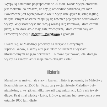
Wyspy są naturalnie pogrupowane w 26 atoli. Każda wyspa otoczona
jest morzem, co oznacza, że aby ją odwiedzić potrzebna jest łódź.
Powszechne jest występowanie wielu wysp dzielących tę samą lagunę,
na tym samym obszarze znajdują się również pojedyncze odizolowane
wyspy. Większość wysp ma swoją własną rafę koralową, która chroni
plażę, a niektóre atole mają rafę zewnętrzną, która chroni cały atol.
Przeczytaj więcej o
geografii Malediwów
i geologii.
Uważa się, że Malediwy powstały na szczycie nieczynnych
superwulkanów, a każdy atol jest takim wulkanem z wyspami
uformowanymi na jego obrzeżach. To może być powód, dla którego
wyspy na każdym atolu mają nieco okrągły kształt.
Historia
Malediwy są małym, ale starym krajem. Historia pokazuje, że Malediwy
liczą sobie ponad 2500 lat. Przez całą swoją historię Malediwy były
niezależne, z wyjątkiem kilku inwazji zagranicznych, które nie trwały
długo. Kraj miał władcę - króla, królową, sułtana lub prezydenta przez
ostatnie 1000 lat i dłużej.