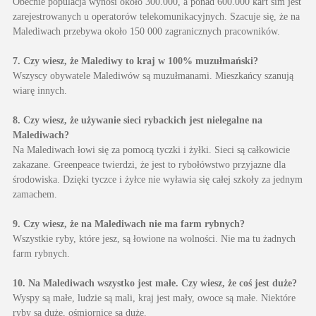
Obecnie populacja wynosi około 300.000, a ponad 600.000 kart sim jest
zarejestrowanych u operatorów telekomunikacyjnych. Szacuje się, że na
Malediwach przebywa około 150 000 zagranicznych pracowników.
7. Czy wiesz, że Malediwy to kraj w 100% muzułmański?
Wszyscy obywatele Malediwów są muzułmanami. Mieszkańcy szanują
wiarę innych.
8. Czy wiesz, że używanie sieci rybackich jest nielegalne na
Malediwach?
Na Malediwach łowi się za pomocą tyczki i żyłki. Sieci są całkowicie
zakazane. Greenpeace twierdzi, że jest to rybołówstwo przyjazne dla
środowiska. Dzięki tyczce i żyłce nie wyławia się całej szkoły za jednym
zamachem.
9. Czy wiesz, że na Malediwach nie ma farm rybnych?
Wszystkie ryby, które jesz, są łowione na wolności. Nie ma tu żadnych
farm rybnych.
10. Na Malediwach wszystko jest małe. Czy wiesz, że coś jest duże?
Wyspy są małe, ludzie są mali, kraj jest mały, owoce są małe. Niektóre
ryby są duże, ośmiornice są duże.