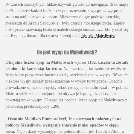
W czasach starożytnych ludzie używali gwiazd do nawigacji. Brak map i
GPS nie przeszkadzał ludziom w podróżowaniu z wyspy na wyspę, z
atolu na atol, a nawet za ocean. Miesięczne długie podróże morskie,
zwłaszcza do Arabii Saudyjskiej, były częścią morskiego życia. Zapisy
historyczne ujawniają historię malediwskiego emisariusza, który udał się
do Rzymu z darami dla cesarza. Czytaj dalej
historia Malediwów
Ile jest wysp na Malediwach?
Oficjalna liczba wysp na Malediwach wynosi 1192. Liczba ta została
ustalona kilkadziesiąt lat temu.
Na przestrzeni lat zaobserwowaliśmy,
że niektóre piaszczyste ławice zostały przekształcone w wyspy. Również
niektóre wyspy zostały przekształcone w wyspy turystyczne. Obecnie
prowadzone są liczne projekty rekultywacyjne na atolu Kaafu, w pobliżu
Male, a wiele z nich obejmuje rekultywację laguny, dzięki czemu
powstają nowe wyspy. Dlatego też obecna liczba wysp na Malediwach z
pewnością przekroczyłaby 1200.
.
Ostatnio Maldives Finest odkrył, że na wyspach położonych na
północy Malediwów występuje znacznie mniej opadów w ciągu
roku.
Najbardziej wysuniętym na północ atolem jest Haa Alif Atoll, a