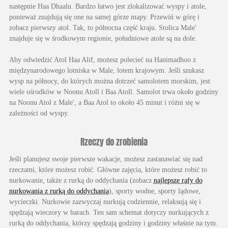
następnie Haa Dhaalu. Bardzo łatwo jest zlokalizować wyspy i atole,
ponieważ znajdują się one na samej górze mapy. Przewiń w górę i
zobacz pierwszy atol. Tak, to północna część kraju. Stolica Male'
znajduje się w środkowym regionie, południowe atole są na dole.
Aby odwiedzić Atol Haa Alif, możesz polecieć na Hanimadhoo z
międzynarodowego lotniska w Male, lotem krajowym. Jeśli szukasz
wysp na północy, do których można dotrzeć samolotem morskim, jest
wiele ośrodków w Noonu Atoll i Baa Atoll. Samolot trwa około godziny
na Noonu Atol z Male', a Baa Atol to około 45 minut i różni się w
zależności od wyspy.
Rzeczy do zrobienia
Jeśli planujesz swoje pierwsze wakacje, możesz zastanawiać się nad
rzeczami, które możesz robić. Główne zajęcia, które możesz robić to
nurkowanie, także z rurką do oddychania (zobacz
najlepsze rafy do
nurkowania z rurką do oddychania
), sporty wodne, sporty lądowe,
wycieczki. Nurkowie zazwyczaj nurkują codziennie, relaksują się i
spędzają wieczory w barach. Ten sam schemat dotyczy nurkujących z
rurką do oddychania, którzy spędzają godziny i godziny właśnie na tym.