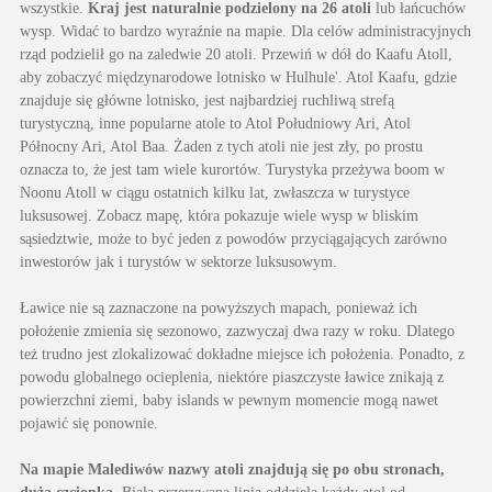
wszystkie.
Kraj jest naturalnie podzielony na 26 atoli
lub łańcuchów
wysp. Widać to bardzo wyraźnie na mapie. Dla celów administracyjnych
rząd podzielił go na zaledwie 20 atoli. Przewiń w dół do Kaafu Atoll,
aby zobaczyć międzynarodowe lotnisko w Hulhule'. Atol Kaafu, gdzie
znajduje się główne lotnisko, jest najbardziej ruchliwą strefą
turystyczną, inne popularne atole to Atol Południowy Ari, Atol
Północny Ari, Atol Baa. Żaden z tych atoli nie jest zły, po prostu
oznacza to, że jest tam wiele kurortów. Turystyka przeżywa boom w
Noonu Atoll w ciągu ostatnich kilku lat, zwłaszcza w turystyce
luksusowej. Zobacz mapę, która pokazuje wiele wysp w bliskim
sąsiedztwie, może to być jeden z powodów przyciągających zarówno
inwestorów jak i turystów w sektorze luksusowym.
Ławice nie są zaznaczone na powyższych mapach, ponieważ ich
położenie zmienia się sezonowo, zazwyczaj dwa razy w roku. Dlatego
też trudno jest zlokalizować dokładne miejsce ich położenia. Ponadto, z
powodu globalnego ocieplenia, niektóre piaszczyste ławice znikają z
powierzchni ziemi, baby islands w pewnym momencie mogą nawet
pojawić się ponownie.
Na mapie Malediwów nazwy atoli znajdują się po obu stronach,
dużą czcionką.
Biała przerywana linia oddziela każdy atol od