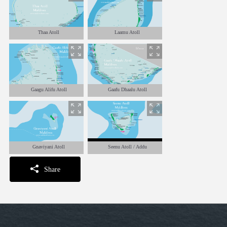
Thaa Atoll
Laamu Atoll
Gaagu Alifu Atoll
Gaafu Dhaalu Atoll
Gnaviyani Atoll
Seenu Atoll / Addu
Share