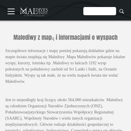
Malediwy z mapą i informacjami o wyspach
Szczegółowe informacje i mapy poniżej pokazują dokładnie gdzie na
mapie świata znajdują się Malediwy. Mapa Malediwów pokazuje lokalne
wyspy, kurorty, lotniska itp. Malediwy to łańcuch 1192 wysp
położonych na południowy zachód od Sri Lanki i Indii, na Oceanie
Indyjskim. Wyspy są tak małe, że na wielu mapach świata nie widać
Malediwów.
Jest to niepodległy kraj liczący około 564,000 mieszkańców. Malediwy
są członkiem Organizacji Narodów Zjednoczonych (ONZ),
Południowoazjatyckiego Stowarzyszenia Współpracy Regionalnej
(SAARC), Wspólnoty Narodów i wielu innych organizacji
międzynarodowych. Główne rodzaje działalności gospodarczej to
turystyka, rybołówstwo, budownictwo. Gospodarka opiera się głównie